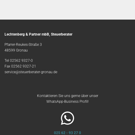
Lechtenberg & Partner mbB, Steuerberater
Pfarrer-Reukes-Straße 3
48599 Gronau
Tel 02562 9327-0
Fax 02562 9327-21
service@steuerberater-gronau.de
Kontaktieren Sie uns gerne über unser
WhatsApp-Business Profil!

025 62 - 93 27 0